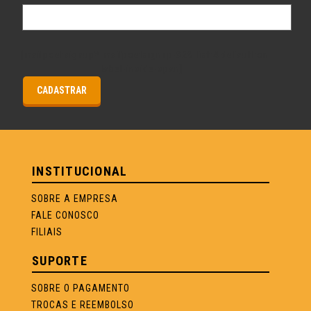
[mailpoetsignup* mailpoetsignup-829 list:4 default:on
label-inside-span]
INSTITUCIONAL
SOBRE A EMPRESA
FALE CONOSCO
FILIAIS
SUPORTE
SOBRE O PAGAMENTO
TROCAS E REEMBOLSO