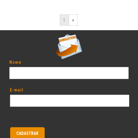
1
»
Nome
E-mail
[mailpoetsignup* mailpoetsignup-829 list:4 default:on
label-inside-span]