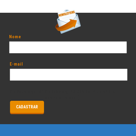
Nome
E-mail
[mailpoetsignup* mailpoetsignup-829 list:4 default:on
label-inside-span]